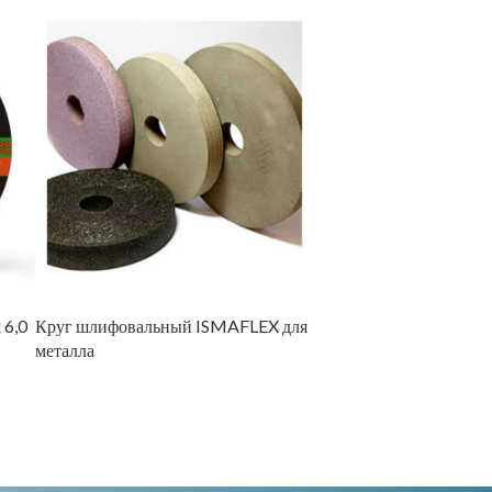
 6,0
Круг шлифовальный ISMAFLEX для
Круг зачистной по мета
металла
x 22,23 RUBY