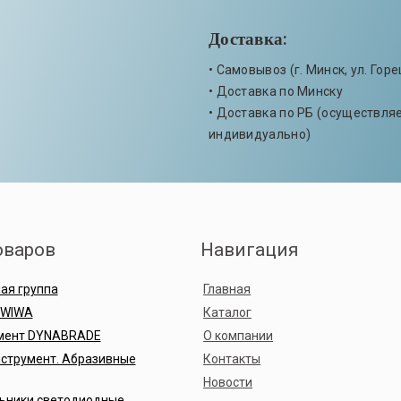
Доставка:
• Самовывоз (г. Минск, ул. Горе
• Доставка по Минску
• Доставка по РБ (осуществля
индивидуально)
оваров
Навигация
ая группа
Главная
 WIWA
Каталог
мент DYNABRADE
О компании
струмент. Абразивные
Контакты
Новости
ьники светодиодные.