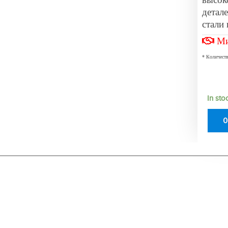
детал
стали
Ми
* Количеств
In sto
О