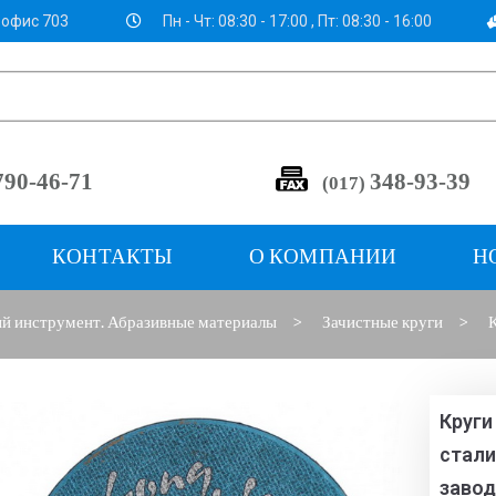
4 офис 703
Пн - Чт: 08:30 - 17:00 , Пт: 08:30 - 16:00
348-93-39
790-46-71
(017)
КОНТАКТЫ
О КОМПАНИИ
Н
й инструмент. Абразивные материалы
Зачистные круги
К
>
>
Круги
стали
заво