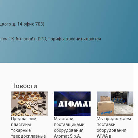
цкого д. 14 офис 703)
ется ТК Автолайт, DPD, тарифы рассчитываются
Новости
Предлагаем
Мы стали
Мы продолжаем
пластины
поставщиками
поставки
токарные
оборудования
оборудования
твердосплавные
Atomat S.p.A.
WIWA в