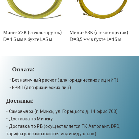
Мини-УЗК (стекло-пруток)
Мини-УЗК (стекло-пруток)
М
D=4,5 мм в бухте L=5 м
D=3,5 мм в бухте L=15 м
D
0
Оплата:
• Безналичный расчет (для юридических лиц и ИП)
• ЕРИП (для физических лиц)
Доставка:
• Самовывоз (г. Минск, ул. Горецкого д. 14 офис 703)
• Доставка по Минску
• Доставка по РБ (осуществляется ТК Автолайт, DPD,
тарифы рассчитываются индивидуально)