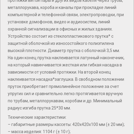
протяжки витой пары и других видов кабеля через трубы,
металлорукава, короба и каналы при прокладке линий
компьютерной и телефонной связи, электропроводки, при
установке домофонов, видео и аудиосистем, линий
охранной сигнализации в офисных и жилых зданиях.
Устройство состоит из стеклопластикового прутка* с
защитной оболочкой из износостойкого полиэтилена
высокой плотности. Диаметр прутка с оболочкой 3,5 мм.
На один конец прутка наклеивается латунный наконечник,
на который навинчивается жесткая или гибкая насадка в
зависимости от условий протяжки. На второй конец
наклеивается насадка*заглушка. В свободном положении
пруток приобретает прямолинейное положение за счет
упругих сил и сравнительно легко протягивается вручную
по трубам, металлорукавам, коробам и др. Минимальный
радиус изгиба прутка 25*30 мм.
Технические характеристики:
– габаритные размеры кассеты: 420х420х100 мм (± 20 мм);
– масса изделия: 1104 г (± 10 г);