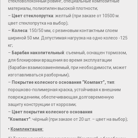
стекловолоконный ровинг, специальные композитные
материалы, полиэтилен высокой плотности;
–
Цвет стеклопрутка
: желтый (при заказе от 10500 м.
цвет стеклопрутка на выбор);
–
Колеса
: 150/50 мм, с резиновым контактным слоем
шириной 50 мм. Допустимая нагрузка на одно колесо -125
кг;
–
Барабан накопительный
: съемный, оснащен тормозом,
для блокировки вращения во время эксплуатации
(барабан взаимозаменяемый, при необходимости, может
изготавливаться разборным);
–
Покрытие колесного основания “Компакт”, тип
:
порошково-полимерная краска, устойчивая к внешним
повреждениям, обеспечивающая долговременную
защиту конструкции от коррозии;
–
Цвет покрытия колесного основания
“Компакт”
: чёрный (при заказе от 20 шт. – цвет на выбор);
•
Комплектация: