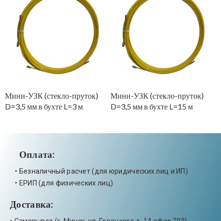
Мини-УЗК (стекло-пруток)
Мини-УЗК (стекло-пруток)
М
D=3,5 мм в бухте L=3 м
D=3,5 мм в бухте L=15 м
D
Оплата:
• Безналичный расчет (для юридических лиц и ИП)
• ЕРИП (для физических лиц)
Доставка: