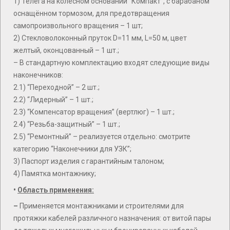
1) Телега на колёсном основании “Компакт”, с барабаном
оснащённом тормозом, для предотвращения
самопроизвольного вращения – 1 шт;
2) Стекловолоконный пруток D=11 мм, L=50 м, цвет
желтый, оконцованный – 1 шт.;
– В стандартную комплектацию входят следующие виды
наконечников:
2.1) “Переходной” – 2 шт.;
2.2) “Лидерный” – 1 шт.;
2.3) “Компенсатор вращения” (вертлюг) – 1 шт.;
2.4) “Резьба-защитный” – 1 шт.;
2.5) “Ремонтный” – реализуется отдельно: смотрите
категорию “Наконечники для УЗК”;
3) Паспорт изделия с гарантийным талоном;
4) Памятка монтажнику;
•
Область применения:
–
Применяется монтажниками и строителями для
протяжки кабелей различного назначения: от витой пары