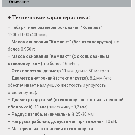
Описание
•
Технические характеристики:
–
Габаритные размеры основания “Компакт”
:
1200х1000х400 мм.;
–
Масса основания “Компакт” (без стеклопрутка)
: не
более 8.950 г;
–
Масса основания “Компакт” (с оконцованным
стеклопрутком)
: не более 16.546 г;
–
Стеклопруток
: диаметр 11 мм, длина 50 метров
–
Диаметр внутренний (стеклопрутка)
: 8,2 мм (что
обеспечивает наилучшую жесткость и упругость
стеклопрутка);
–
Диаметр наружный (стеклопруток с полиэтиленовой
оболочкой)
: 11 мм (плюс/минус 0,2 мм);
–
Радиус изгиба, минимальный
: 25-30 мм;
– Нагрузка рабочая, допустимая при тяжении
: 10 кН;
–
Материал изготовления стеклопрутка
: