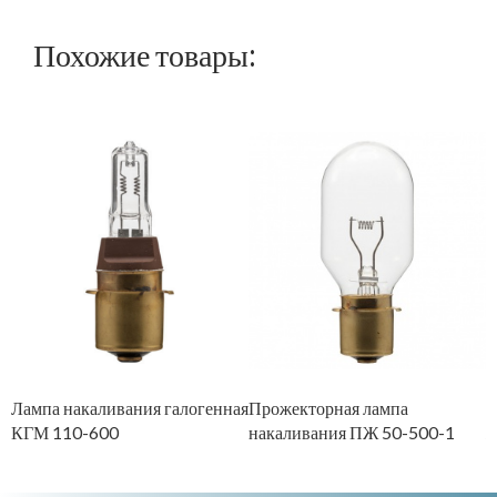
Похожие товары:
Лампа накаливания галогенная
Прожекторная лампа
Л
КГМ 110-600
накаливания ПЖ 50-500-1
ж