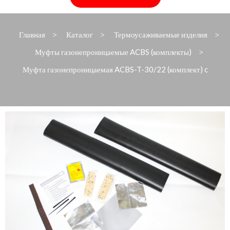
Главная
Каталог
Термоусаживаемые изделия
>
>
>
Муфты газонепроницаемые ACBS (комплекты)
>
Муфта газонепроницаемая ACBS-T-30/22 (комплект) c