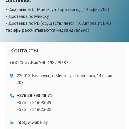
• Самовывоз (г. Минск, ул. Горецкого д. 14 офис 703)
• Доставка по Минску
• Доставка по РБ (осуществляется ТК Автолайт, DPD,
тарифы рассчитываются индивидуально)
Контакты
ООО СвязьНик УНП 193279687
220018, Беларусь, г. Минск, ул. Горецкого, 14 офис
703
+375 29 790-46-71
+375 17 348-93-39
+375 17 348-23-32
info@wiwabel.by