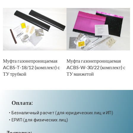
Муфта газонепроницаемая
Муфта газонепроницаемая
М
ACBS-T-18/12 (комплект) c
ACBS-W-30/22 (комплект) с
A
ТУ трубкой
ТУ манжетой
Т
Оплата:
• Безналичный расчет (для юридических лиц и ИП)
• ЕРИП (для физических лиц)
Доставка: