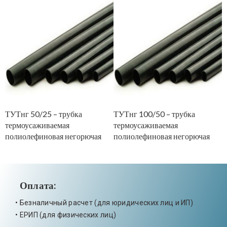
ТУТнг 50/25 – трубка
ТУТнг 100/50 – трубка
Т
термоусаживаемая
термоусаживаемая
т
полиолефиновая негорючая
полиолефиновая негорючая
п
Оплата:
• Безналичный расчет (для юридических лиц и ИП)
• ЕРИП (для физических лиц)