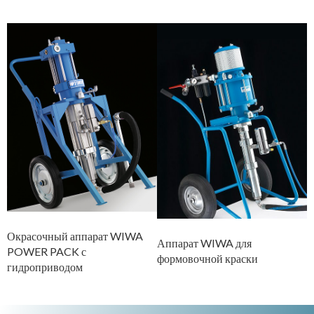
О
Окрасочный аппарат WIWA
H
Аппарат WIWA для
POWER PACK с
формовочной краски
гидроприводом