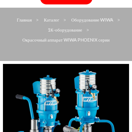
Главная
Каталог
Оборудование WIWA
>
>
>
1К-оборудование
>
Окрасочный аппарат WIWA PHOENIX серии